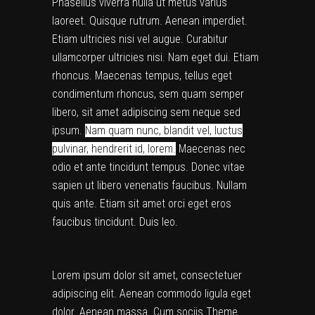
Phasellus viverra nulla ut metus varius
laoreet. Quisque rutrum. Aenean imperdiet.
Etiam ultricies nisi vel augue. Curabitur
ullamcorper ultricies nisi. Nam eget dui. Etiam
rhoncus. Maecenas tempus, tellus eget
condimentum rhoncus, sem quam semper
libero, sit amet adipiscing sem neque sed
ipsum.
Nam quam nunc, blandit vel, luctus
pulvinar, hendrerit id, lorem.
Maecenas nec
odio et ante tincidunt tempus. Donec vitae
sapien ut libero venenatis faucibus. Nullam
quis ante. Etiam sit amet orci eget eros
faucibus tincidunt. Duis leo.
Lorem ipsum dolor sit amet, consectetuer
adipiscing elit. Aenean commodo ligula eget
dolor. Aenean massa. Cum sociis Theme