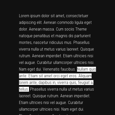
Lorem ipsum dolor sit amet, consectetuer
adipiscing elit. Aenean commodo ligula eget
dolor. Aenean massa. Cum sociis Theme
natoque penatibus et magnis dis parturient
montes, nascetur ridiculus mus. Phasellus
viverra nulla ut metus varius laoreet. Quisque
rutrum. Aenean imperdiet. Etiam ultricies nisi
vel augue. Curabitur ullamcorper ultricies nisi.
Nam eget dui. Venenatis faucibus.
Nullam quis
ante. Etiam sit amet orci eget eros. Aliquam
lorem ante, dapibus in, viverra quis, feugiat a,
tellus.
Phasellus viverra nulla ut metus varius
laoreet. Quisque rutrum. Aenean imperdiet.
Etiam ultricies nisi vel augue. Curabitur
ullamcorper ultricies nisi. Nam eget dui.